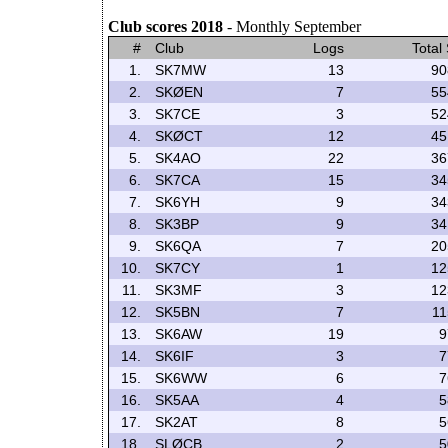
Club scores 2018
- Monthly September
#
Club
Logs
Total
1.
SK7MW
13
90
2.
SKØEN
7
55
3.
SK7CE
3
52
4.
SKØCT
12
45
5.
SK4AO
22
36
6.
SK7CA
15
34
7.
SK6YH
9
34
8.
SK3BP
9
34
9.
SK6QA
7
20
10.
SK7CY
1
12
11.
SK3MF
3
12
12.
SK5BN
7
11
13.
SK6AW
19
9
14.
SK6IF
3
7
15.
SK6WW
6
7
16.
SK5AA
4
5
17.
SK2AT
8
5
18.
SLØCB
2
5