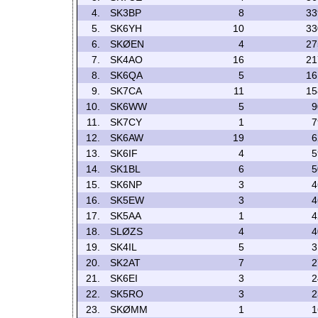
4.
SK3BP
8
33
5.
SK6YH
10
33
6.
SKØEN
4
27
7.
SK4AO
16
21
8.
SK6QA
5
16
9.
SK7CA
11
15
10.
SK6WW
5
9
11.
SK7CY
1
7
12.
SK6AW
19
6
13.
SK6IF
4
5
14.
SK1BL
6
5
15.
SK6NP
3
4
16.
SK5EW
3
4
17.
SK5AA
1
4
18.
SLØZS
4
4
19.
SK4IL
5
3
20.
SK2AT
7
2
21.
SK6EI
3
2
22.
SK5RO
3
2
23.
SKØMM
1
1