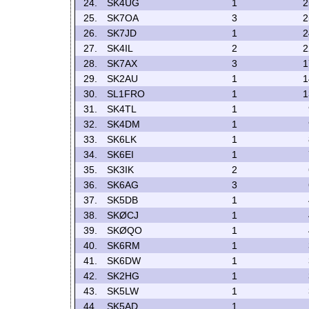
24.
SK4UG
1
2
25.
SK7OA
3
2
26.
SK7JD
1
2
27.
SK4IL
2
2
28.
SK7AX
3
1
29.
SK2AU
1
1
30.
SL1FRO
1
1
31.
SK4TL
1
32.
SK4DM
1
33.
SK6LK
1
34.
SK6EI
1
35.
SK3IK
2
36.
SK6AG
3
37.
SK5DB
1
38.
SKØCJ
1
39.
SKØQO
1
40.
SK6RM
1
41.
SK6DW
1
42.
SK2HG
1
43.
SK5LW
1
44.
SK5AD
1