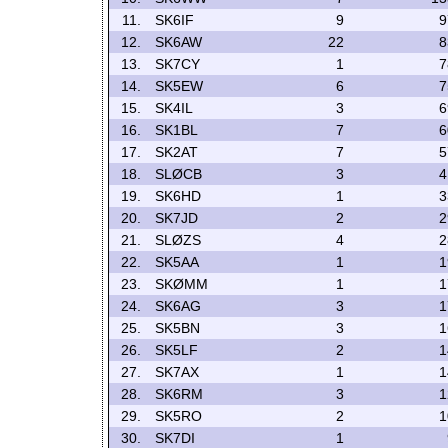
11.
SK6IF
9
9
12.
SK6AW
22
8
13.
SK7CY
1
7
14.
SK5EW
6
7
15.
SK4IL
3
6
16.
SK1BL
7
6
17.
SK2AT
7
5
18.
SLØCB
3
4
19.
SK6HD
1
3
20.
SK7JD
2
2
21.
SLØZS
4
2
22.
SK5AA
1
1
23.
SKØMM
1
1
24.
SK6AG
3
1
25.
SK5BN
3
1
26.
SK5LF
2
1
27.
SK7AX
1
1
28.
SK6RM
3
1
29.
SK5RO
2
1
30.
SK7DI
1