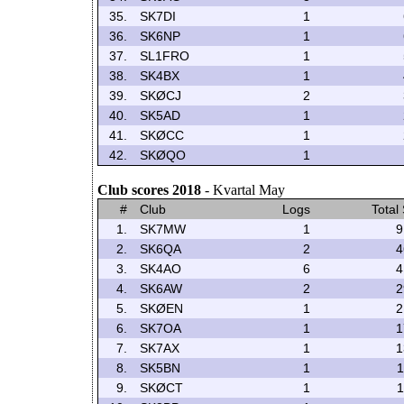
35.
SK7DI
1
36.
SK6NP
1
37.
SL1FRO
1
38.
SK4BX
1
39.
SKØCJ
2
40.
SK5AD
1
41.
SKØCC
1
42.
SKØQO
1
Club scores 2018
- Kvartal May
#
Club
Logs
Total
1.
SK7MW
1
9
2.
SK6QA
2
4
3.
SK4AO
6
4
4.
SK6AW
2
2
5.
SKØEN
1
2
6.
SK7OA
1
1
7.
SK7AX
1
1
8.
SK5BN
1
1
9.
SKØCT
1
1