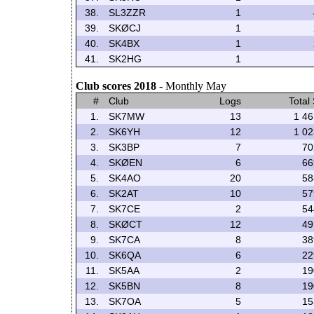
38.
SL3ZZR
1
39.
SKØCJ
1
40.
SK4BX
1
41.
SK2HG
1
Club scores 2018
- Monthly May
#
Club
Logs
Total
1.
SK7MW
13
1 46
2.
SK6YH
12
1 02
3.
SK3BP
7
70
4.
SKØEN
6
66
5.
SK4AO
20
58
6.
SK2AT
10
57
7.
SK7CE
2
54
8.
SKØCT
12
49
9.
SK7CA
8
38
10.
SK6QA
6
22
11.
SK5AA
2
19
12.
SK5BN
8
19
13.
SK7OA
5
15