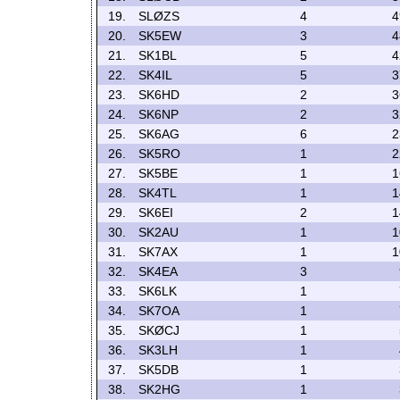
19.
SLØZS
4
4
20.
SK5EW
3
4
21.
SK1BL
5
4
22.
SK4IL
5
3
23.
SK6HD
2
3
24.
SK6NP
2
3
25.
SK6AG
6
2
26.
SK5RO
1
2
27.
SK5BE
1
1
28.
SK4TL
1
1
29.
SK6EI
2
1
30.
SK2AU
1
1
31.
SK7AX
1
1
32.
SK4EA
3
33.
SK6LK
1
34.
SK7OA
1
35.
SKØCJ
1
36.
SK3LH
1
37.
SK5DB
1
38.
SK2HG
1