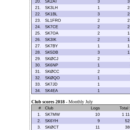
20.
SK2AT
3
3
21.
SK3LH
1
2
22.
SK1BL
3
2
23.
SL1FRO
2
2
24.
SK7CE
2
2
25.
SK7OA
2
1
26.
SK3IK
2
1
27.
SK7BY
1
1
28.
SK5DB
3
1
29.
SKØCJ
2
30.
SK6NP
1
31.
SKØCC
2
32.
SKØQO
1
33.
SK7JD
1
34.
SK4EA
1
Club scores 2018
- Monthly July
#
Club
Logs
Total
1.
SK7MW
10
1 11
2.
SK6YH
9
52
3.
SKØCT
11
38