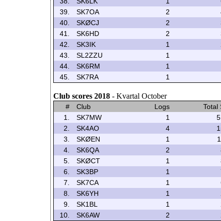
38.
SK6LK
1
39.
SK7OA
2
40.
SKØCJ
2
41.
SK6HD
2
42.
SK3IK
1
43.
SL2ZZU
1
44.
SK6RM
1
45.
SK7RA
1
Club scores 2018
- Kvartal October
#
Club
Logs
Total
1.
SK7MW
1
5
2.
SK4AO
4
1
3.
SKØEN
1
1
4.
SK6QA
2
5.
SKØCT
1
6.
SK3BP
1
7.
SK7CA
1
8.
SK6YH
1
9.
SK1BL
1
10.
SK6AW
2