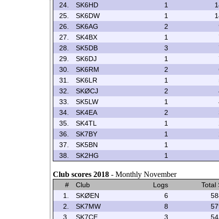
24.
SK6HD
1
1
25.
SK6DW
1
1
26.
SK6AG
2
27.
SK4BX
1
28.
SK5DB
3
29.
SK6DJ
1
30.
SK6RM
2
31.
SK6LR
1
32.
SKØCJ
2
33.
SK5LW
1
34.
SK4EA
2
35.
SK4TL
1
36.
SK7BY
1
37.
SK5BN
1
38.
SK2HG
1
Club scores 2018
- Monthly November
#
Club
Logs
Total
1.
SKØEN
6
58
2.
SK7MW
8
57
3.
SK7CE
3
54