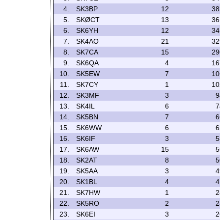
4.
SK3BP
12
38
5.
SKØCT
13
36
6.
SK6YH
12
34
7.
SK4AO
21
32
8.
SK7CA
15
29
9.
SK6QA
4
16
10.
SK5EW
7
10
11.
SK7CY
1
10
12.
SK3MF
3
9
13.
SK4IL
6
7
14.
SK5BN
7
6
15.
SK6WW
6
6
16.
SK6IF
3
5
17.
SK6AW
15
5
18.
SK2AT
8
5
19.
SK5AA
3
4
20.
SK1BL
4
4
21.
SK7HW
1
2
22.
SK5RO
2
2
23.
SK6EI
3
2