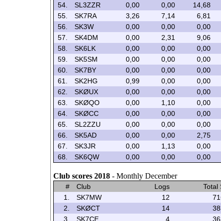
54.
SL3ZZR
0,00
0,00
14,68
55.
SK7RA
3,26
7,14
6,81
56.
SK3W
0,00
0,00
0,00
57.
SK4DM
0,00
2,31
9,06
58.
SK6LK
0,00
0,00
0,00
59.
SK5SM
0,00
0,00
0,00
60.
SK7BY
0,00
0,00
0,00
61.
SK2HG
0,99
0,00
0,00
62.
SKØUX
0,00
0,00
0,00
63.
SKØQO
0,00
1,10
0,00
64.
SKØCC
0,00
0,00
0,00
65.
SL2ZZU
0,00
0,00
0,00
66.
SK5AD
0,00
0,00
2,75
67.
SK3JR
0,00
1,13
0,00
68.
SK6QW
0,00
0,00
0,00
Club scores 2018
- Monthly December
#
Club
Logs
Total
1.
SK7MW
12
71
2.
SKØCT
14
38
3.
SK7CE
4
36