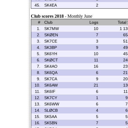
45.
SK4EA
2
Club scores 2018
- Monthly June
#
Club
Logs
Total
1.
SK7MW
10
1 13
2.
SKØEN
7
65
3.
SK7CE
3
51
4.
SK3BP
9
49
5.
SK6YH
10
45
6.
SKØCT
11
24
7.
SK4AO
16
23
8.
SK6QA
6
21
9.
SK7CA
9
20
10.
SK6AW
21
13
11.
SK6IF
6
11
12.
SK7CY
1
9
13.
SK6WW
6
7
14.
SLØCB
4
6
15.
SK5AA
5
5
16.
SK5BN
7
5