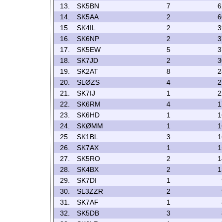
13.
SK5BN
7
6
14.
SK5AA
2
6
15.
SK4IL
2
3
16.
SK6NP
2
3
17.
SK5EW
5
3
18.
SK7JD
2
3
19.
SK2AT
8
2
20.
SLØZS
4
2
21.
SK7IJ
1
2
22.
SK6RM
4
1
23.
SK6HD
1
1
24.
SKØMM
1
1
25.
SK1BL
3
1
26.
SK7AX
1
1
27.
SK5RO
2
1
28.
SK4BX
2
1
29.
SK7DI
1
30.
SL3ZZR
2
31.
SK7AF
1
32.
SK5DB
3