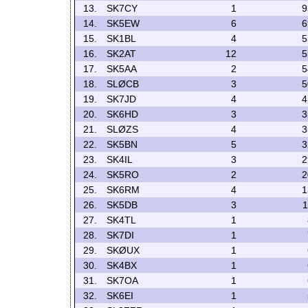
13.
SK7CY
1
9
14.
SK5EW
6
6
15.
SK1BL
4
5
16.
SK2AT
12
5
17.
SK5AA
2
5
18.
SLØCB
3
5
19.
SK7JD
4
4
20.
SK6HD
3
3
21.
SLØZS
4
3
22.
SK5BN
5
3
23.
SK4IL
3
2
24.
SK5RO
2
2
25.
SK6RM
4
1
26.
SK5DB
3
1
27.
SK4TL
1
28.
SK7DI
1
29.
SKØUX
1
30.
SK4BX
1
31.
SK7OA
1
32.
SK6EI
1