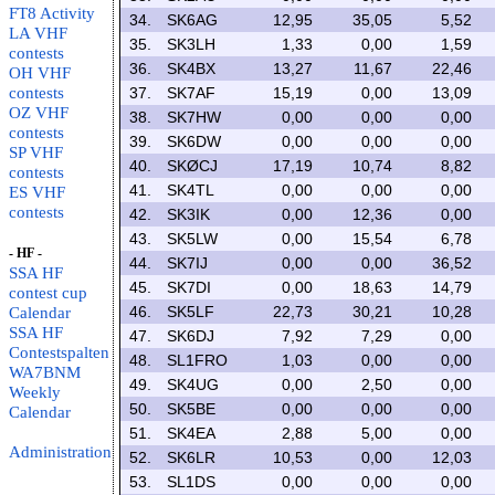
FT8 Activity
34.
SK6AG
12,95
35,05
5,52
LA VHF
35.
SK3LH
1,33
0,00
1,59
contests
36.
SK4BX
13,27
11,67
22,46
OH VHF
contests
37.
SK7AF
15,19
0,00
13,09
OZ VHF
38.
SK7HW
0,00
0,00
0,00
contests
39.
SK6DW
0,00
0,00
0,00
SP VHF
40.
SKØCJ
17,19
10,74
8,82
contests
41.
SK4TL
0,00
0,00
0,00
ES VHF
contests
42.
SK3IK
0,00
12,36
0,00
43.
SK5LW
0,00
15,54
6,78
- HF -
44.
SK7IJ
0,00
0,00
36,52
SSA HF
45.
SK7DI
0,00
18,63
14,79
contest cup
46.
SK5LF
22,73
30,21
10,28
Calendar
SSA HF
47.
SK6DJ
7,92
7,29
0,00
Contestspalten
48.
SL1FRO
1,03
0,00
0,00
WA7BNM
49.
SK4UG
0,00
2,50
0,00
Weekly
50.
SK5BE
0,00
0,00
0,00
Calendar
51.
SK4EA
2,88
5,00
0,00
Administration
52.
SK6LR
10,53
0,00
12,03
53.
SL1DS
0,00
0,00
0,00