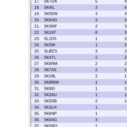
17.
SK7OA
5
4
18.
SK4IL
3
4
19.
SK5EW
3
3
20.
SK6HD
3
3
21.
SK3MF
2
3
22.
SK2AT
8
3
23.
SL1DS
1
2
24.
SK3W
1
2
25.
SLØZS
3
2
26.
SK4TL
2
2
27.
SK6RM
2
2
28.
SK7AX
2
1
29.
SK1BL
2
1
30.
SKØMM
1
1
31.
SK6EI
1
1
32.
SK2AU
1
1
33.
SK5DB
2
1
34.
SK3LH
1
35.
SK6NP
1
36.
SK6AG
3
37.
SK5RO
1