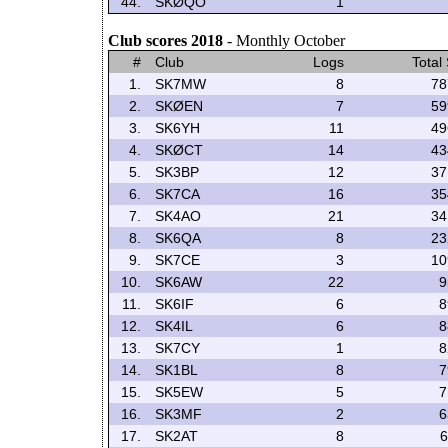
44.
SKØQO
1
Club scores 2018
- Monthly October
#
Club
Logs
Total
1.
SK7MW
8
78
2.
SKØEN
7
59
3.
SK6YH
11
49
4.
SKØCT
14
43
5.
SK3BP
12
37
6.
SK7CA
16
35
7.
SK4AO
21
34
8.
SK6QA
8
23
9.
SK7CE
3
10
10.
SK6AW
22
9
11.
SK6IF
6
8
12.
SK4IL
6
8
13.
SK7CY
1
8
14.
SK1BL
8
7
15.
SK5EW
5
7
16.
SK3MF
2
6
17.
SK2AT
8
6