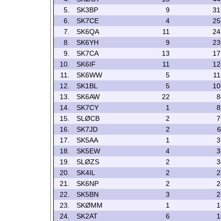
5.
SK3BP
9
31
6.
SK7CE
4
25
7.
SK6QA
11
24
8.
SK6YH
9
23
9.
SK7CA
13
17
10.
SK6IF
11
12
11.
SK6WW
5
11
12.
SK1BL
5
10
13.
SK6AW
22
8
14.
SK7CY
1
8
15.
SLØCB
2
7
16.
SK7JD
2
6
17.
SK5AA
1
3
18.
SK5EW
4
3
19.
SLØZS
2
3
20.
SK4IL
2
2
21.
SK6NP
2
2
22.
SK5BN
3
2
23.
SKØMM
1
1
24.
SK2AT
6
1