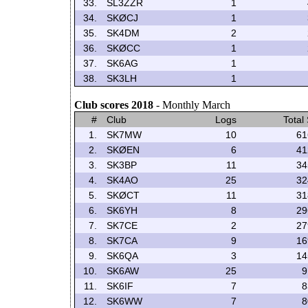
33.
SL3ZZR
1
34.
SKØCJ
1
35.
SK4DM
2
36.
SKØCC
1
37.
SK6AG
1
38.
SK3LH
1
Club scores 2018
- Monthly March
#
Club
Logs
Total
1.
SK7MW
10
61
2.
SKØEN
6
41
3.
SK3BP
11
34
4.
SK4AO
25
32
5.
SKØCT
11
31
6.
SK6YH
8
29
7.
SK7CE
2
27
8.
SK7CA
9
16
9.
SK6QA
3
14
10.
SK6AW
25
9
11.
SK6IF
7
8
12.
SK6WW
7
8