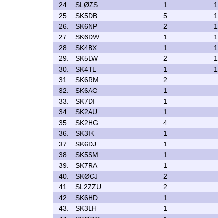
24.
SLØZS
1
1
25.
SK5DB
5
1
26.
SK6NP
2
1
27.
SK6DW
1
1
28.
SK4BX
1
1
29.
SK5LW
2
1
30.
SK4TL
1
1
31.
SK6RM
2
32.
SK6AG
1
33.
SK7DI
1
34.
SK2AU
1
35.
SK2HG
4
36.
SK3IK
1
37.
SK6DJ
1
38.
SK5SM
1
39.
SK7RA
1
40.
SKØCJ
2
41.
SL2ZZU
2
42.
SK6HD
1
43.
SK3LH
1