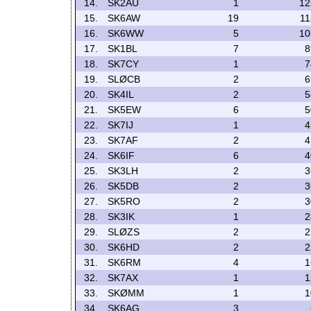
14.
SK2AU
1
12
15.
SK6AW
19
11
16.
SK6WW
5
10
17.
SK1BL
7
8
18.
SK7CY
1
7
19.
SLØCB
2
6
20.
SK4IL
2
5
21.
SK5EW
6
5
22.
SK7IJ
1
4
23.
SK7AF
2
4
24.
SK6IF
6
4
25.
SK3LH
2
3
26.
SK5DB
2
3
27.
SK5RO
2
3
28.
SK3IK
1
2
29.
SLØZS
2
2
30.
SK6HD
2
2
31.
SK6RM
4
1
32.
SK7AX
1
1
33.
SKØMM
1
1
34.
SK6AG
3