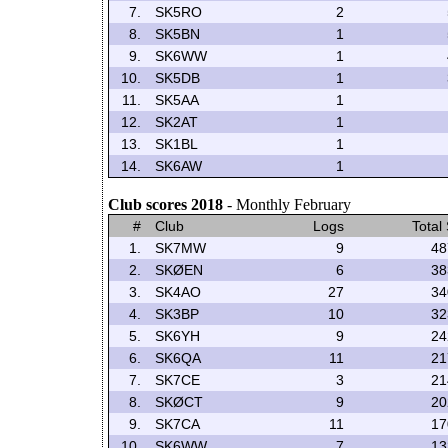
7.
SK5RO
2
8.
SK5BN
1
9.
SK6WW
1
10.
SK5DB
1
11.
SK5AA
1
12.
SK2AT
1
13.
SK1BL
1
14.
SK6AW
1
Club scores 2018
- Monthly February
#
Club
Logs
Total
1.
SK7MW
9
48
2.
SKØEN
6
38
3.
SK4AO
27
34
4.
SK3BP
10
32
5.
SK6YH
9
24
6.
SK6QA
11
21
7.
SK7CE
3
21
8.
SKØCT
9
20
9.
SK7CA
11
17
10.
SK6WW
7
13