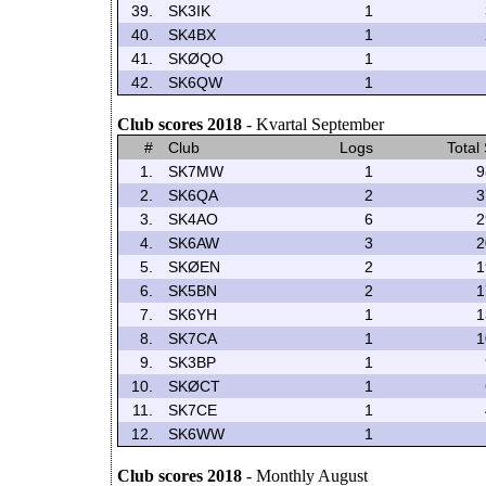
39.
SK3IK
1
40.
SK4BX
1
41.
SKØQO
1
42.
SK6QW
1
Club scores 2018
- Kvartal September
#
Club
Logs
Total
1.
SK7MW
1
9
2.
SK6QA
2
3
3.
SK4AO
6
2
4.
SK6AW
3
2
5.
SKØEN
2
1
6.
SK5BN
2
1
7.
SK6YH
1
1
8.
SK7CA
1
1
9.
SK3BP
1
10.
SKØCT
1
11.
SK7CE
1
12.
SK6WW
1
Club scores 2018
- Monthly August