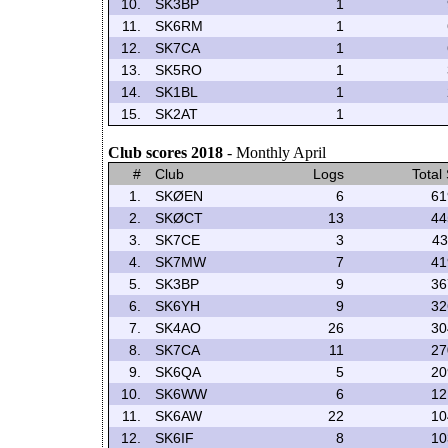
10.
SK3BP
1
11.
SK6RM
1
12.
SK7CA
1
13.
SK5RO
1
14.
SK1BL
1
15.
SK2AT
1
Club scores 2018
- Monthly April
#
Club
Logs
Total
1.
SKØEN
6
61
2.
SKØCT
13
44
3.
SK7CE
3
43
4.
SK7MW
7
41
5.
SK3BP
9
36
6.
SK6YH
9
32
7.
SK4AO
26
30
8.
SK7CA
11
27
9.
SK6QA
5
20
10.
SK6WW
6
12
11.
SK6AW
22
10
12.
SK6IF
8
10