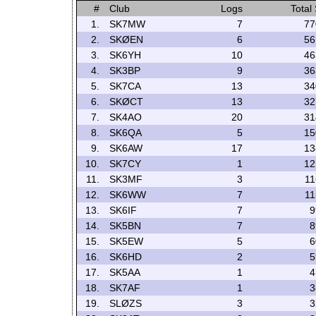
#
Club
Logs
Total
1.
SK7MW
7
77
2.
SKØEN
6
56
3.
SK6YH
10
46
4.
SK3BP
9
36
5.
SK7CA
13
34
6.
SKØCT
13
32
7.
SK4AO
20
31
8.
SK6QA
5
15
9.
SK6AW
17
13
10.
SK7CY
1
12
11.
SK3MF
3
11
12.
SK6WW
7
11
13.
SK6IF
7
9
14.
SK5BN
7
8
15.
SK5EW
5
6
16.
SK6HD
2
5
17.
SK5AA
1
4
18.
SK7AF
1
3
19.
SLØZS
3
3