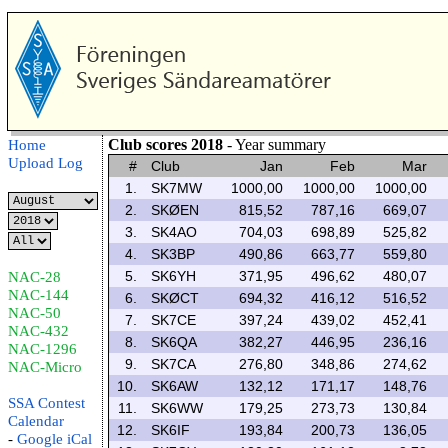
Club scores 2018
- Year summary
Home
Upload Log
#
Club
Jan
Feb
Mar
1.
SK7MW
1000,00
1000,00
1000,00
2.
SKØEN
815,52
787,16
669,07
3.
SK4AO
704,03
698,89
525,82
4.
SK3BP
490,86
663,77
559,80
5.
SK6YH
371,95
496,62
480,07
NAC-28
NAC-144
6.
SKØCT
694,32
416,12
516,52
NAC-50
7.
SK7CE
397,24
439,02
452,41
NAC-432
8.
SK6QA
382,27
446,95
236,16
NAC-1296
9.
SK7CA
276,80
348,86
274,62
NAC-Micro
10.
SK6AW
132,12
171,17
148,76
SSA Contest
11.
SK6WW
179,25
273,73
130,84
Calendar
12.
SK6IF
193,84
200,73
136,05
-
Google
iCal