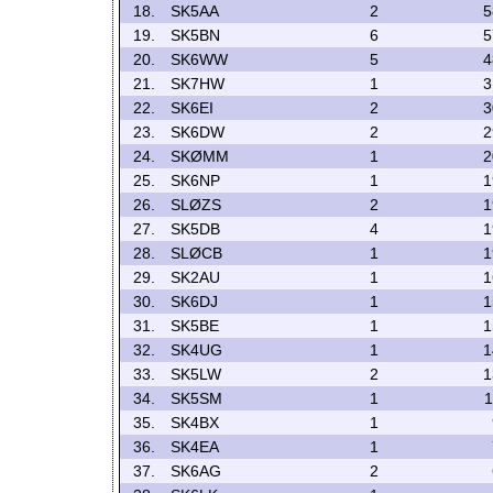
18.
SK5AA
2
5
19.
SK5BN
6
5
20.
SK6WW
5
4
21.
SK7HW
1
3
22.
SK6EI
2
3
23.
SK6DW
2
2
24.
SKØMM
1
2
25.
SK6NP
1
1
26.
SLØZS
2
1
27.
SK5DB
4
1
28.
SLØCB
1
1
29.
SK2AU
1
1
30.
SK6DJ
1
1
31.
SK5BE
1
1
32.
SK4UG
1
1
33.
SK5LW
2
1
34.
SK5SM
1
1
35.
SK4BX
1
36.
SK4EA
1
37.
SK6AG
2