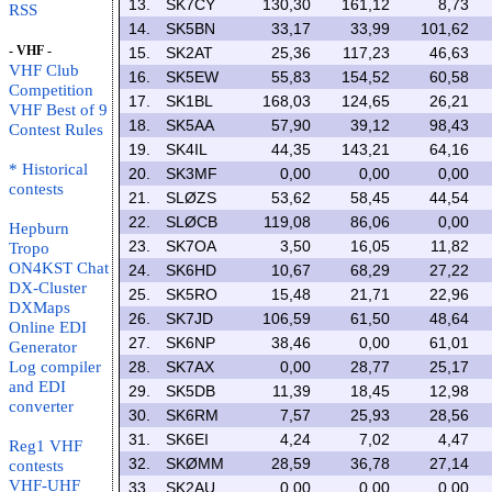
13.
SK7CY
130,30
161,12
8,73
RSS
14.
SK5BN
33,17
33,99
101,62
- VHF -
15.
SK2AT
25,36
117,23
46,63
VHF Club
16.
SK5EW
55,83
154,52
60,58
Competition
17.
SK1BL
168,03
124,65
26,21
VHF Best of 9
18.
SK5AA
57,90
39,12
98,43
Contest Rules
19.
SK4IL
44,35
143,21
64,16
* Historical
20.
SK3MF
0,00
0,00
0,00
contests
21.
SLØZS
53,62
58,45
44,54
22.
SLØCB
119,08
86,06
0,00
Hepburn
23.
SK7OA
3,50
16,05
11,82
Tropo
ON4KST Chat
24.
SK6HD
10,67
68,29
27,22
DX-Cluster
25.
SK5RO
15,48
21,71
22,96
DXMaps
26.
SK7JD
106,59
61,50
48,64
Online EDI
27.
SK6NP
38,46
0,00
61,01
Generator
Log compiler
28.
SK7AX
0,00
28,77
25,17
and EDI
29.
SK5DB
11,39
18,45
12,98
converter
30.
SK6RM
7,57
25,93
28,56
31.
SK6EI
4,24
7,02
4,47
Reg1 VHF
32.
SKØMM
28,59
36,78
27,14
contests
VHF-UHF
33.
SK2AU
0,00
0,00
0,00