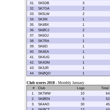
31.
SK5DB
3
32.
SK7OA
2
33.
SK5LW
2
34.
SK3IK
1
35.
SK4BX
1
36.
SKØCJ
2
37.
SK6DJ
1
38.
SK7RA
1
39.
SK6EI
1
40.
SK4EA
1
41.
SK4UG
1
42.
SK4DM
1
43.
SK3JR
1
44.
SKØQO
1
Club scores 2018
- Monthly January
#
Club
Logs
Total
1.
SK7MW
10
64
2.
SKØEN
6
52
3.
SK4AO
30
45
4.
SKØCT
13
44