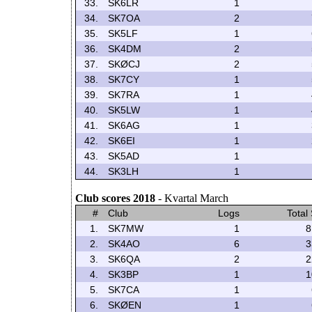
33.
SK6LR
1
34.
SK7OA
2
35.
SK5LF
1
36.
SK4DM
2
37.
SKØCJ
2
38.
SK7CY
1
39.
SK7RA
1
40.
SK5LW
1
41.
SK6AG
1
42.
SK6EI
1
43.
SK5AD
1
44.
SK3LH
1
Club scores 2018
- Kvartal March
#
Club
Logs
Total
1.
SK7MW
1
8
2.
SK4AO
6
3
3.
SK6QA
2
2
4.
SK3BP
1
1
5.
SK7CA
1
6.
SKØEN
1