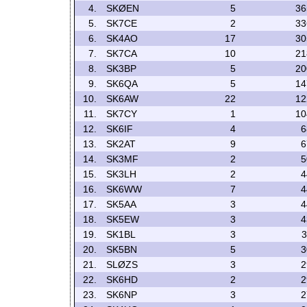
4.
SKØEN
5
36
5.
SK7CE
2
33
6.
SK4AO
17
30
7.
SK7CA
10
21
8.
SK3BP
5
20
9.
SK6QA
5
14
10.
SK6AW
22
12
11.
SK7CY
1
10
12.
SK6IF
4
6
13.
SK2AT
9
6
14.
SK3MF
2
5
15.
SK3LH
2
4
16.
SK6WW
7
4
17.
SK5AA
3
4
18.
SK5EW
3
4
19.
SK1BL
3
3
20.
SK5BN
5
3
21.
SLØZS
3
2
22.
SK6HD
2
2
23.
SK6NP
3
2