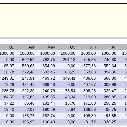
Q1
Apr
May
Q2
Jun
Jul
1000,00
1000,00
1000,00
1000,00
1000,00
1000,00
10
0,00
602,59
792,75
201,18
745,55
740,80
9
65,97
560,63
654,99
0,00
577,86
552,64
5
16,78
372,48
693,45
68,29
553,63
894,36
8
249,31
247,51
469,72
349,41
436,06
566,89
4
73,28
434,43
389,48
0,00
407,67
309,98
4
226,78
222,30
240,79
173,54
308,23
329,47
2
84,55
197,85
435,05
48,34
319,69
280,85
4
37,22
85,40
191,44
16,78
171,83
258,25
1
19,40
82,02
190,89
5,84
166,86
95,75
1
0,00
135,75
152,74
0,00
108,89
93,85
1
0,00
106,99
166,49
0,00
81,72
330,25
1