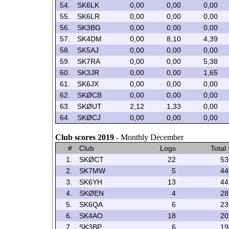
54.
SK6LK
0,00
0,00
0,00
55.
SK6LR
0,00
0,00
0,00
56.
SK3BG
0,00
0,00
0,00
57.
SK4DM
0,00
8,10
4,39
58.
SK5AJ
0,00
0,00
0,00
59.
SK7RA
0,00
0,00
5,38
60.
SK3JR
0,00
0,00
1,65
61.
SK6JX
0,00
0,00
0,00
62.
SKØCB
0,00
0,00
0,00
63.
SKØUT
2,12
1,33
0,00
64.
SKØCJ
0,00
0,00
0,00
Club scores 2019
- Monthly December
#
Club
Logs
Total
1.
SKØCT
22
53
2.
SK7MW
5
44
3.
SK6YH
13
44
4.
SKØEN
4
28
5.
SK6QA
6
23
6.
SK4AO
18
20
7.
SK3BP
6
19