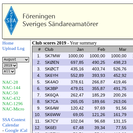
Club scores 2019
- Year summary
Home
Upload Log
#
Club
Jan
Feb
Mar
1.
SK7MW
1000,00
1000,00
1000,00
2.
SKØEN
697,85
490,25
498,23
3.
SKØCT
435,16
403,74
526,76
4.
SK6YH
552,89
393,93
452,92
5.
SK4AO
378,61
266,87
419,46
NAC-28
NAC-144
6.
SK3BP
479,01
355,87
491,75
NAC-50
7.
SK6QA
262,47
185,29
200,26
NAC-432
8.
SK7CA
265,05
189,66
263,06
NAC-1296
9.
SK6AW
120,42
97,69
91,56
NAC-Micro
10.
SK6WW
69,05
121,26
161,79
SSA Contest
11.
SK7CY
102,04
96,68
131,15
Calendar
12.
SK6EI
67,48
39,34
77,55
-
Google
iCal