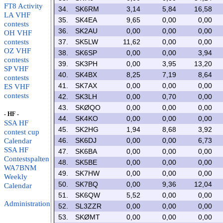
FT8 Activity
34.
SK6RM
3,14
5,84
16,58
LA VHF
35.
SK4EA
9,65
0,00
0,00
contests
36.
SK2AU
0,00
0,00
0,00
OH VHF
contests
37.
SK5LW
11,62
0,00
0,00
OZ VHF
38.
SK6SP
0,00
0,00
3,94
contests
39.
SK3PH
0,00
3,95
13,20
SP VHF
40.
SK4BX
8,25
7,19
8,64
contests
41.
SK7AX
0,00
0,00
0,00
ES VHF
contests
42.
SK3LH
0,00
0,70
0,00
43.
SKØQO
0,00
0,00
0,00
- HF -
44.
SK4KO
0,00
0,00
0,00
SSA HF
45.
SK2HG
1,94
8,68
3,92
contest cup
46.
SK6DJ
0,00
0,00
6,73
Calendar
SSA HF
47.
SK6BA
0,00
0,00
0,00
Contestspalten
48.
SK5BE
0,00
0,00
0,00
WA7BNM
49.
SK7HW
0,00
0,00
0,00
Weekly
50.
SK7BQ
0,00
9,36
12,04
Calendar
51.
SK6QW
5,52
0,00
0,00
Administration
52.
SL3ZZR
0,00
0,00
0,00
53.
SKØMT
0,00
0,00
0,00