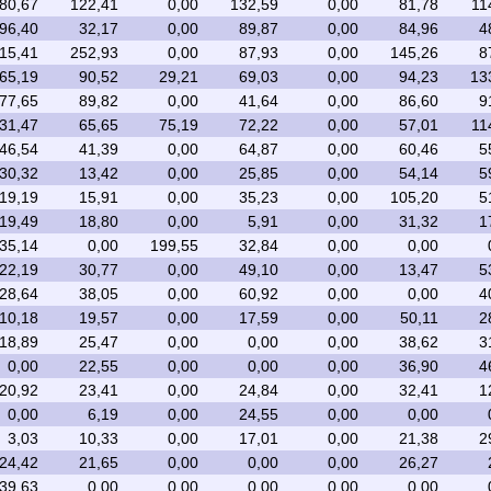
80,67
122,41
0,00
132,59
0,00
81,78
11
96,40
32,17
0,00
89,87
0,00
84,96
4
15,41
252,93
0,00
87,93
0,00
145,26
8
65,19
90,52
29,21
69,03
0,00
94,23
13
77,65
89,82
0,00
41,64
0,00
86,60
9
31,47
65,65
75,19
72,22
0,00
57,01
11
46,54
41,39
0,00
64,87
0,00
60,46
5
30,32
13,42
0,00
25,85
0,00
54,14
5
19,19
15,91
0,00
35,23
0,00
105,20
5
19,49
18,80
0,00
5,91
0,00
31,32
1
35,14
0,00
199,55
32,84
0,00
0,00
22,19
30,77
0,00
49,10
0,00
13,47
5
28,64
38,05
0,00
60,92
0,00
0,00
4
10,18
19,57
0,00
17,59
0,00
50,11
2
18,89
25,47
0,00
0,00
0,00
38,62
3
0,00
22,55
0,00
0,00
0,00
36,90
4
20,92
23,41
0,00
24,84
0,00
32,41
1
0,00
6,19
0,00
24,55
0,00
0,00
3,03
10,33
0,00
17,01
0,00
21,38
2
24,42
21,65
0,00
0,00
0,00
26,27
39,63
0,00
0,00
0,00
0,00
0,00