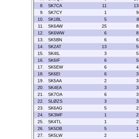
8.
SK7CA
11
13
9.
SK7CY
1
9
10.
SK1BL
5
8
11.
SK6AW
25
8
12.
SK6WW
6
8
13.
SK5BN
6
6
14.
SK2AT
13
5
15.
SK4IL
3
5
16.
SK6IF
6
5
17.
SK5EW
6
4
18.
SK6EI
6
3
19.
SK5AA
2
3
20.
SK4EA
3
3
21.
SK7OA
6
3
22.
SLØZS
3
3
23.
SK6AG
5
2
24.
SK3MF
1
2
25.
SK4TL
1
2
26.
SK5DB
5
1
27.
SK5LW
2
1