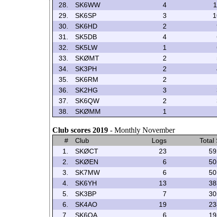
28.
SK6WW
4
1
29.
SK6SP
3
1
30.
SK6HD
2
31.
SK5DB
4
32.
SK5LW
1
33.
SKØMT
2
34.
SK3PH
2
35.
SK6RM
2
36.
SK2HG
3
37.
SK6QW
2
38.
SKØMM
1
Club scores 2019
- Monthly November
#
Club
Logs
Total
1.
SKØCT
23
59
2.
SKØEN
6
50
3.
SK7MW
6
50
4.
SK6YH
13
38
5.
SK3BP
7
30
6.
SK4AO
19
23
7.
SK6QA
6
19