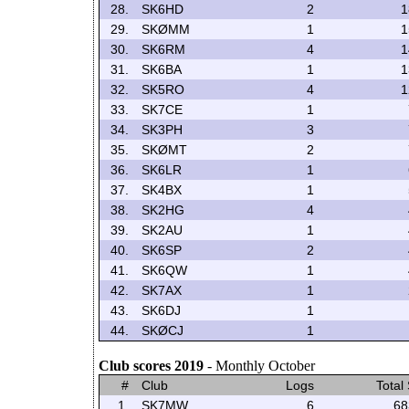
28.
SK6HD
2
1
29.
SKØMM
1
1
30.
SK6RM
4
1
31.
SK6BA
1
1
32.
SK5RO
4
1
33.
SK7CE
1
34.
SK3PH
3
35.
SKØMT
2
36.
SK6LR
1
37.
SK4BX
1
38.
SK2HG
4
39.
SK2AU
1
40.
SK6SP
2
41.
SK6QW
1
42.
SK7AX
1
43.
SK6DJ
1
44.
SKØCJ
1
Club scores 2019
- Monthly October
#
Club
Logs
Total
1.
SK7MW
6
68