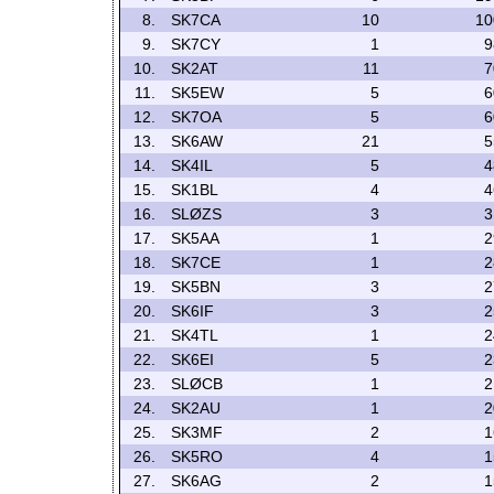
8.
SK7CA
10
10
9.
SK7CY
1
9
10.
SK2AT
11
7
11.
SK5EW
5
6
12.
SK7OA
5
6
13.
SK6AW
21
5
14.
SK4IL
5
4
15.
SK1BL
4
4
16.
SLØZS
3
3
17.
SK5AA
1
2
18.
SK7CE
1
2
19.
SK5BN
3
2
20.
SK6IF
3
2
21.
SK4TL
1
2
22.
SK6EI
5
2
23.
SLØCB
1
2
24.
SK2AU
1
2
25.
SK3MF
2
1
26.
SK5RO
4
1
27.
SK6AG
2
1