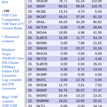
13.
SK5EW
78,71
55,14
110,09
RSS
14.
SK6IF
86,52
98,54
118,76
- VHF -
15.
SK1BL
13,14
3,74
5,04
VHF Club
16.
SK2AT
46,01
37,00
81,18
Competition
17.
SK4IL
34,03
34,39
86,82
VHF Best of 9
18.
SK7OA
0,00
0,00
48,64
Contest Rules
19.
SK5AA
18,85
4,98
41,95
* Historical
20.
SLØZS
31,59
11,77
54,19
contests
21.
SK5BN
0,00
7,88
21,55
22.
SK6HD
3,10
20,27
31,16
Hepburn
23.
SK4UG
0,00
0,00
0,00
Tropo
ON4KST Chat
24.
SK7CE
0,00
1,37
4,40
DX-Cluster
25.
SLØCB
0,00
0,00
35,01
DXMaps
26.
SK6AG
4,36
8,71
13,24
Online EDI
27.
SK3MF
0,00
0,00
0,00
Generator
Log compiler
28.
SK4TL
0,00
12,76
0,00
and EDI
29.
SK5DB
12,73
3,81
7,50
converter
30.
SK6NP
54,76
36,97
27,47
31.
SK5RO
20,44
13,23
23,31
Reg1 VHF
32.
SKØMM
18,02
16,85
28,41
contests
VHF-UHF
33.
SK7IJ
0,00
0,00
34,14